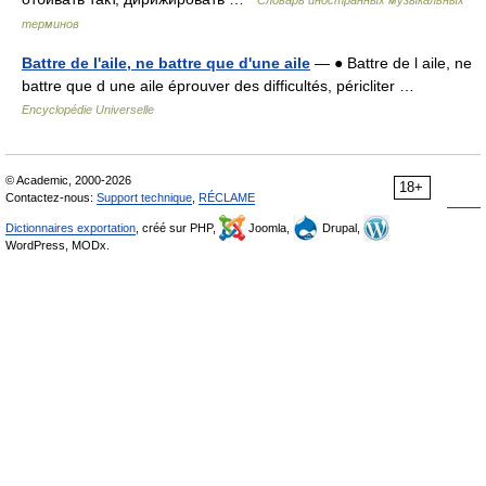
Словарь иностранных музыкальных
терминов
Battre de l'aile, ne battre que d'une aile
— ● Battre de l aile, ne
battre que d une aile éprouver des difficultés, péricliter …
Encyclopédie Universelle
© Academic, 2000-2026
18+
Contactez-nous:
Support technique
,
RÉCLAME
Dictionnaires exportation
, créé sur PHP,
Joomla,
Drupal,
WordPress, MODx.