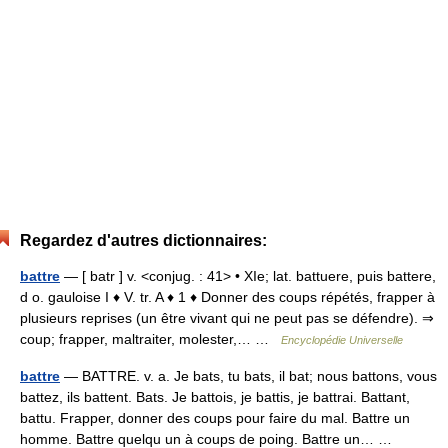
Regardez d'autres dictionnaires:
battre
— [ batr ] v. <conjug. : 41> • XIe; lat. battuere, puis battere,
d o. gauloise I ♦ V. tr. A ♦ 1 ♦ Donner des coups répétés, frapper à
plusieurs reprises (un être vivant qui ne peut pas se défendre). ⇒
coup; frapper, maltraiter, molester,… …
Encyclopédie Universelle
battre
— BATTRE. v. a. Je bats, tu bats, il bat; nous battons, vous
battez, ils battent. Bats. Je battois, je battis, je battrai. Battant,
battu. Frapper, donner des coups pour faire du mal. Battre un
homme. Battre quelqu un à coups de poing. Battre un… …