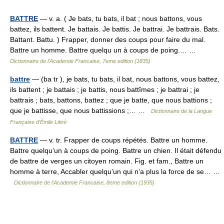
BATTRE
— v. a. ( Je bats, tu bats, il bat ; nous battons, vous
battez, ils battent. Je battais. Je battis. Je battrai. Je battrais. Bats.
Battant. Battu. ) Frapper, donner des coups pour faire du mal.
Battre un homme. Battre quelqu un à coups de poing.… …
Dictionnaire de l'Academie Francaise, 7eme edition (1835)
battre
— (ba tr ), je bats, tu bats, il bat, nous battons, vous battez,
ils battent ; je battais ; je battis, nous battîmes ; je battrai ; je
battrais ; bats, battons, battez ; que je batte, que nous battions ;
que je battisse, que nous battissions ;… …
Dictionnaire de la Langue
Française d'Émile Littré
BATTRE
— v. tr. Frapper de coups répétés. Battre un homme.
Battre quelqu’un à coups de poing. Battre un chien. Il était défendu
de battre de verges un citoyen romain. Fig. et fam., Battre un
homme à terre, Accabler quelqu’un qui n’a plus la force de se… …
Dictionnaire de l'Academie Francaise, 8eme edition (1935)