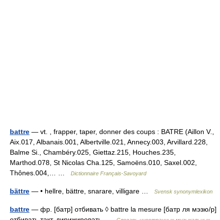
battre
— vt. , frapper, taper, donner des coups : BATRE (Aillon V.,
Aix.017, Albanais.001, Albertville.021, Annecy.003, Arvillard.228,
Balme Si., Chambéry.025, Giettaz.215, Houches.235,
Marthod.078, St Nicolas Cha.125, Samoëns.010, Saxel.002,
Thônes.004,… …
Dictionnaire Français-Savoyard
bättre
— • hellre, bättre, snarare, villigare …
Svensk synonymlexikon
battre
— фр. [батр] отбивать ◊ battre la mesure [батр ля мэзю/р]
отбивать такт, дирижировать …