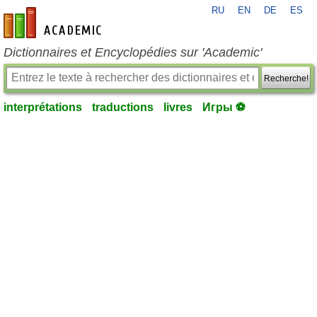
RU
EN
DE
ES
fr-academic.com
Dictionnaires et Encyclopédies sur 'Academic'
Recherche!
interprétations
traductions
livres
Игры ⚽