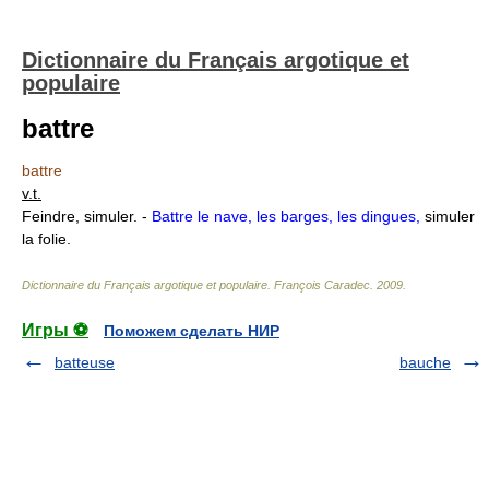
Dictionnaire du Français argotique et
populaire
battre
battre
v.t.
Feindre, simuler. -
Battre le nave, les barges, les dingues,
simuler
la folie.
Dictionnaire du Français argotique et populaire
.
François Caradec
.
2009
.
Игры ⚽
Поможем сделать НИР
batteuse
bauche