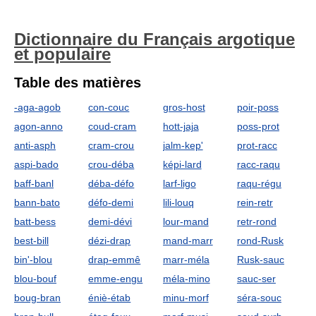
Dictionnaire du Français argotique
et populaire
Table des matières
-aga-agob
con-couc
gros-host
poir-poss
agon-anno
coud-cram
hott-jaja
poss-prot
anti-asph
cram-crou
jalm-kep'
prot-racc
aspi-bado
crou-déba
képi-lard
racc-raqu
baff-banl
déba-défo
larf-ligo
raqu-régu
bann-bato
défo-demi
lili-louq
rein-retr
batt-bess
demi-dévi
lour-mand
retr-rond
best-bill
dézi-drap
mand-marr
rond-Rusk
bin'-blou
drap-emmê
marr-méla
Rusk-sauc
blou-bouf
emme-engu
méla-mino
sauc-ser
boug-bran
éniè-étab
minu-morf
séra-souc