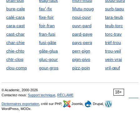
bran-bull
étag-faux
morf-musi
soud-surb
bure-cale
fav'-fix
Mutu-noug
surb-taqu
calé-cara
fixe-foir
noui-ouvr
tara-teub
cara-cast
foir-fran
ouvr-pard
teub-torc
cast-char
fran-fusi
pard-paye
torc-trav
char-chie
fusi-gâte
pays-perq
trèf-trou
chie-chto
gâte-glua
perr-pign
trou-veil
chtr-cloq
gluc-gour
pign-pivo
vein-vrai
clou-comp
gour-gros
pizz-poin
vril-œuf
© Academic, 2000-2026
18+
Contactez-nous:
Support technique
,
RÉCLAME
Dictionnaires exportation
, créé sur PHP,
Joomla,
Drupal,
WordPress, MODx.